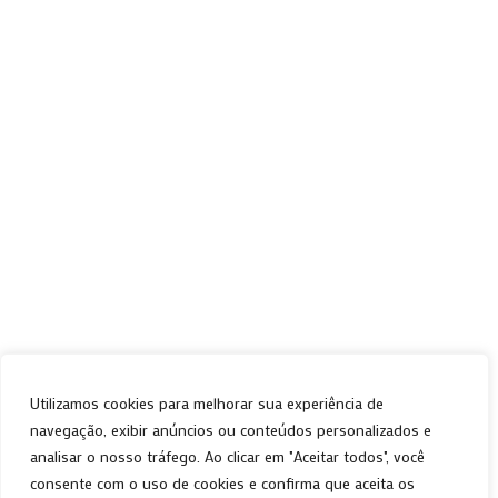
17 de março de 2025
Categories:
Tendências, Eventos
Nenhum comentário
Ler mais
Utilizamos cookies para melhorar sua experiência de
navegação, exibir anúncios ou conteúdos personalizados e
CNPJ 39.646.697/0001-08
analisar o nosso tráfego. Ao clicar em "Aceitar todos", você
Desenvolvido por Flagrowth
consente com o uso de cookies e confirma que aceita os