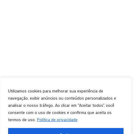
tendência em revestimento
tendência arquitetura e design
tendências na arquitetura
arquitetura brasileira
Utilizamos cookies para melhorar sua experiência de
navegação, exibir anúncios ou conteúdos personalizados e
CNPJ 39.646.697/0001-08
analisar o nosso tráfego. Ao clicar em "Aceitar todos", você
Desenvolvido por Flagrowth
consente com o uso de cookies e confirma que aceita os
termos de uso.
Política de privacidade